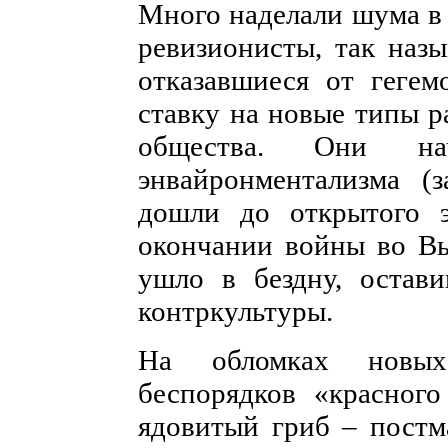
Много наделали шума в
ревизионисты, так наз
отказавшиеся от гегем
ставку на новые типы 
общества. Они нач
энвайронментализма 
дошли до открытого э
окончании войны во Вь
ушло в бездну, остав
контркультуры.
На обломках новых
беспорядков «красног
ядовитый гриб – постм