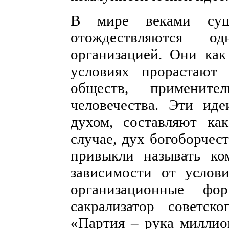
В мире веками сущ
отождествляются 
организацией. Они как
условиях прорастают
обществ, применит
человечества. Эти ид
духом, составляют к
случае, дух богоборчес
привыкли называть ко
зависимости от услов
организационные фо
сакрализатор советск
«Партия – рука миллио