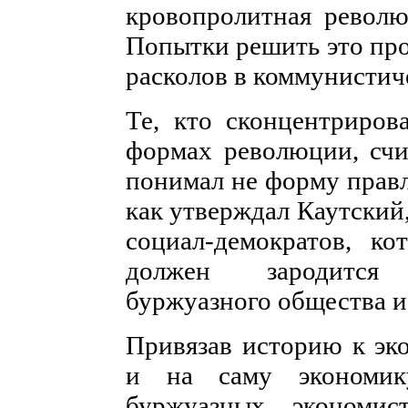
кровопролитная револю
Попытки решить это пр
расколов в коммунистич
Те, кто сконцентриров
формах революции, счи
понимал не форму правл
как утверждал Каутский
социал-демократов, ко
должен зародится 
буржуазного общества и
Привязав историю к эк
и на саму экономик
буржуазных экономи