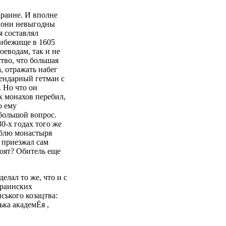
краине. И вполне
о они невыгодны
 составлял
рибежище в 1605
оеводам, так и не
тво, что большая
, отражать набег
гендарный гетман с
 Но что он
х монахов перебил,
ю ему
большой вопрос.
30-х годах того же
амблю монастыря
 приезжал сам
тоят? Обитель еще
лал то же, что и с
краинских
ського козацтва:
ька академЁя ,