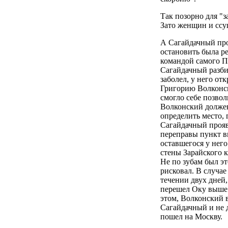
Так позорно для "з
Зато женщин и ссу
А Сагайдачный про
остановить была р
командой самого П
Сагайдачный разби
заболел, у него от
Григорию Волконско
смогло себе позвол
Волконский должен
определить место, 
Сагайдачный прояв
переправы пункт вп
оставшегося у нег
стены Зарайского 
Не по зубам был э
рисковал. В случае
течении двух дней
перешел Оку выше 
этом, Волконский в
Сагайдачный и не 
пошел на Москву.