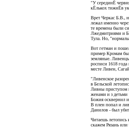
"У серединЁ червн
кЁлькох тижнЁв ук
Врет Черкас Б.В.,
лежал именно чере
те времена были си
Лжедмитриями и Бо
Тула. Но, "нормаль
Вот гетман и поше
пример Кромам был
земляные. Ливенцы
росписи 1618 года
месте Ливен, Сага
"Ливенское разоре
в Бельской летопи
Ливны приступом в
женами и з детьми
Божия осквернил и
В плен попал и ли
Данилов - был убит
Читаешь летопись 
скажем Рязань или