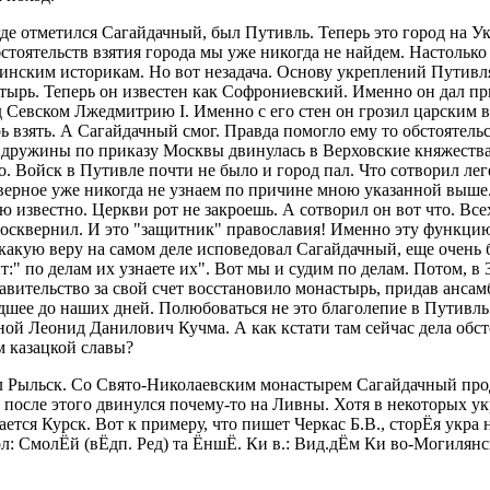
де отметился Сагайдачный, был Путивль. Теперь это город на У
бстоятельств взятия города мы уже никогда не найдем. Настольк
нским историкам. Но вот незадача. Основу укреплений Путивля
ырь. Теперь он известен как Софрониевский. Именно он дал п
 Севском Лжедмитрию I. Именно с его стен он грозил царским в
 взять. А Сагайдачный смог. Правда помогло ему то обстоятельс
 дружины по приказу Москвы двинулась в Верховские княжества
. Войск в Путивле почти не было и город пал. Что сотворил ле
ерное уже никогда не узнаем по причине мною указанной выше.
ю известно. Церкви рот не закроешь. А сотворил он вот что. Все
 осквернил. И это "защитник" православия! Именно эту функци
какую веру на самом деле исповедовал Сагайдачный, еще очень 
:" по делам их узнаете их". Вот мы и судим по делам. Потом, в 
равительство за свой счет восстановило монастырь, придав анс
дшее до наших дней. Полюбоваться не это благолепие в Путивль
ной Леонид Данилович Кучма. А как кстати там сейчас дела обс
м казацкой славы?
 Рыльск. Со Свято-Николаевским монастырем Сагайдачный проде
после этого двинулся почему-то на Ливны. Хотя в некоторых у
ется Курск. Вот к примеру, что пишет Черкас Б.В., сторЁя укра н
кол: СмолЁй (вЁдп. Ред) та ЁншЁ. Ки в.: Вид.дЁм Ки во-Могилянс