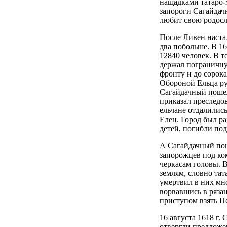
нащадками татаро-м
запороги Сагайдачн
любит свою родосл
После Ливен настал
два побольше. В 16
12840 человек. В то
держал пограничну
фронту и до сорока
Обороной Ельца ру
Сагайдачный пошел 
приказал преследо
ельчане отдалились
Елец. Город был р
детей, погибли по
А Сагайдачный пош
запорожцев под ко
черкасам головы. В
землям, словно тат
умертвил в них мн
ворвавшись в ряза
приступом взять П
16 августа 1618 г
отвергли предложе