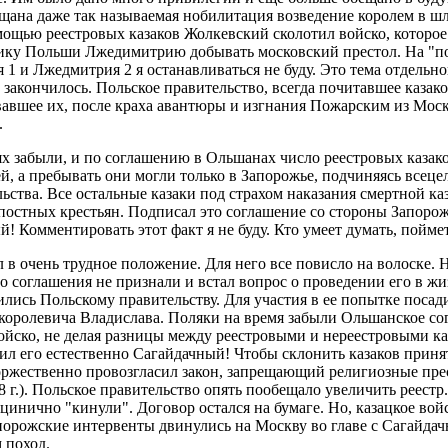
щана даже так называемая нобилитация возведение королем в шл
мощью реестровых казаков Жолкевский сколотил войско, которое
ику Польши Лжедимитрию добывать московский престол. На "по
1 и Лжедмитрия 2 я останавливаться не буду. Это тема отдельно
 закончилось. Польское правительство, всегда почитавшее казако
авшее их, после краха авантюры и изгнания Пожарским из Мос
.
х забыли, и по соглашению в Ольшанах число реестровых казак
ей, а пребывать они могли только в Запорожье, подчиняясь всец
льства. Все остальные казаки под страхом наказания смертной 
епостных крестьян. Подписал это соглашение со стороны Запорож
! Комментировать этот факт я не буду. Кто умеет думать, поймет
 в очень трудное положение. Для него все повисло на волоске. 
 соглашения не признали и встал вопрос о проведении его в жи
ились Польскому правительству. Для участия в ее попытке поса
 королевича Владислава. Поляки на время забыли Ольшанское со
войско, не делая разницы между реестровыми и нереестровыми ка
ил его естественно Сагайдачный! Чтобы склонить казаков принят
оржественно провозгласил закон, запрещающий религиозные пре
 г.). Польское правительство опять пообещало увеличить реестр.
в цинично "кинули". Договор остался на бумаге. Но, казацкое вой
апорожские интервенты двинулись на Москву во главе с Сагайдач
 поход.