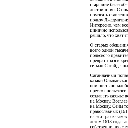
старшине была обе
достоинство. С по
помогать ставленн
пользу Лжедмитрия 
Интересно, чем все
цинично использов
решило, что хватит
О старых обещания
всего одной тысяч
польского правите
превратиться в кр
гетман Сагайдачный
Сагайдачный попал
казаки Ольшанского
они опять понадоб
престол польского
создавать казачье 
на Москву. Возглав
на Москву, Сейм т
православных (1618
на этот раз казако
летом 1618 года з
собственно про сам