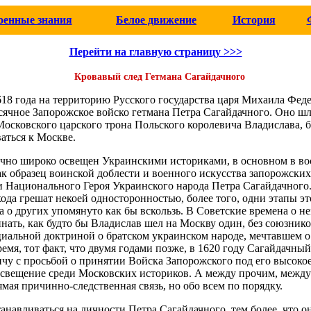
оенные знания
Белое движение
История
Перейти на главную страницу >>>
Кровавый след Гетмана Сагайдачного
1618 года на территорию Русского государства царя Михаила Фед
ысячное Запорожское войско гетмана Петра Сагайдачного. Оно ш
Московского царского трона Польского королевича Владислава, 
аться к Москве.
очно широко освещен Украинскими историками, в основном в в
ак образец воинской доблести и военного искусства запорожских
и Национального Героя Украинского народа Петра Сагайдачного.
ода грешат некоей односторонностью, более того, одни этапы эт
а о других упомянуто как бы вскользь. В Советские времена о н
нать, как будто бы Владислав шел на Москву один, без союзнико
ициальной доктриной о братском украинском народе, мечтавшем о
ремя, тот факт, что двумя годами позже, в 1620 году Сагайдачны
у с просьбой о принятии Войска Запорожского под его высокое
свещение среди Московских историков. А между прочим, между
мая причинно-следственная связь, но обо всем по порядку.
танавливаться на личности Петра Сагайдачного, тем более, что о