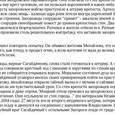
ы ему крест целовали, но ни польских королевичей и каких-либо
густа запорожское войско приступило к штурму крепости. Артилл
 всю свою мощь - каленые ядра роем летели внутрь укреплений
е строения. Запорожцы соорудили "примет" - завалили землей и
 соорудив своеобразный помост до уровня крепостных стен. Два
закончился безрезультатно. Ратники и жители отбили его. Ратны
 произвели столь решительную контратаку, что заставили запоро
шил повторить попытку. Он объявил жителям Михайлова, что н
его, как птицу, и предаст огню, а всем жителям от мала до велик
ить псам.
жцы, верные Сагайдачному, снова стали готовиться к штурму. А
ка совершили крестный ход с иконами и хоругвями по стенам к
и не собираются открывать ворота. Моральное состояние духа 
айдачный уговорил многих своих приверженцев пойти на присту
атаку, михайловцы открыли тайный вылаз и с мечами и саблями
сли им чувствительный урон. Со стен крепости запорожцев по
щины и даже отроки. Мощный отпор произвел на запорожских 
атление. Они отхлынули от стен города. ." (по материалам Неза
.2004 года) .27 августа после второго неудачного штурма, потер
ял осаду и двинулся на соединение с королевичем Владиславом.
убный враг Сагайдачный с остальными Запороги отиде от града 