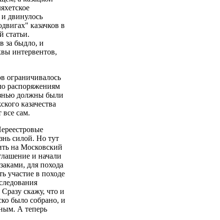
яхетское
 и двинулось
двигах" казачков в
й статьи.
в за быдло, и
квы интервентов,
ов ограничивалось
ело распоряжениям
казнью должны были
ского казачества
 все сам.
Нереестровые
знь силой. Но тут
дить на Московский
глашение и начали
заками, для похода
ь участие в походе
следования
 Сразу скажу, что и
ско было собрано, и
ным. А теперь