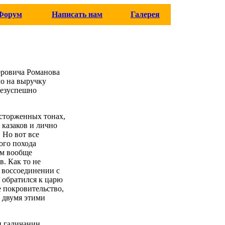
Форум
Написать нам
Галерея
еровича Романова
ло на выручку
безуспешно
осторженных тонах,
 казаков и лично
 Но вот все
ого похода
ем вообще
в. Как то не
 воссоединении с
й обратился к царю
 покровительство,
 двумя этими
н галичанин,