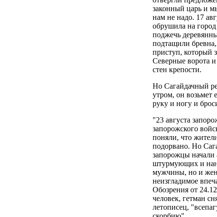
законный царь и м
нам не надо. 17 ав
обрушила на город
поджечь деревянны
подтащили бревна,
приступ, который 
Северные ворота и
стен крепости.
Но Сагайдачный ре
утром, он возьмет 
руку и ногу и брос
"23 августа запоро
запорожского войс
поняли, что жител
подорвано. Но Саг
запорожцы начали 
штурмующих и нане
мужчины, но и жен
неизгладимое впеч
Обозрения от 24.12
человек, гетман сн
летописец, "всепаг
скорбию".