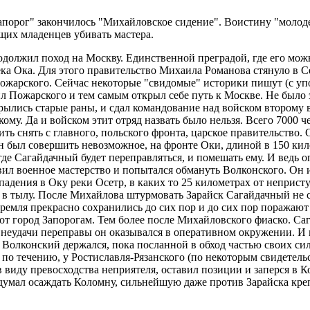
апорог" закончилось "Михайловское сидение". Воистину "молодец
щих младенцев убивать мастера.
должил поход на Москву. Единственной преградой, где его мож
ека Ока. Для этого правительство Михаила Романова стянуло в С
ожарского. Сейчас некоторые "свидомые" историки пишут (с упо
л Пожарского и тем самым открыл себе путь к Москве. Не было
крылись старые раны, и сдал командование над войском второму 
му. Да и войском этит отряд назвать было нельзя. Всего 7000 че
ить снять с главного, польского фронта, царское правительство.
 был совершить невозможное, на фронте Оки, длиной в 150 ки
где Сагайдачный будет переправляться, и помешать ему. И ведь 
ил военное мастерство и попытался обмануть Волконского. Он 
адения в Оку реки Осетр, в каких то 25 километрах от неприст
о в тылу. После Михайлова штурмовать Зарайск Сагайдачный не 
кремля прекрасно сохранились до сих пор и до сих пор поражают
тот город Запорогам. Тем более после Михайловского фиаско. С
 неудачи переправы он оказывался в оперативном окружении. И 
, Волконский держался, пока посланной в обход частью своих с
по течению, у Ростиславля-Рязанского (по некоторым свидетельс
 виду превосходства неприятеля, оставил позиции и заперся в 
думал осаждать Коломну, сильнейшую даже против Зарайска креп