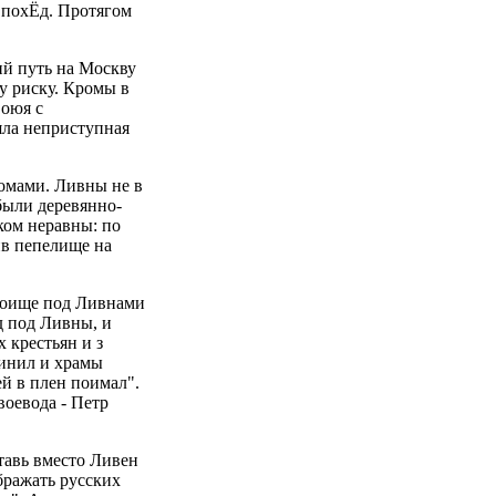
 похЁд. Протягом
ий путь на Москву
у риску. Кромы в
воюя с
яла неприступная
ромами. Ливны не в
были деревянно-
ком неравны: по
ив пепелище на
обоище под Ливнами
д под Ливны, и
 крестьян и з
чинил и храмы
й в плен поимал".
воевода - Петр
тавь вместо Ливен
бражать русских