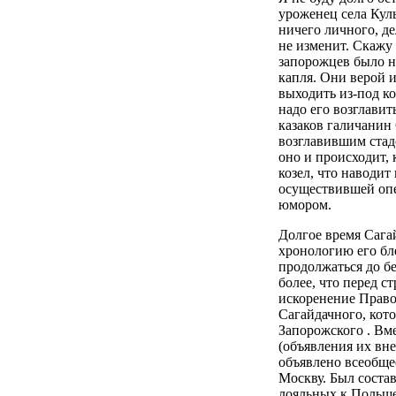
уроженец села Кул
ничего личного, де
не изменит. Скажу 
запорожцев было не
капля. Они верой и
выходить из-под ко
надо его возглавит
казаков галичанин
возглавившим стадо
оно и происходит, 
козел, что наводит
осуществившей опе
юмором.
Долгое время Сага
хронологию его бл
продолжаться до б
более, что перед с
искоренение Право
Сагайдачного, кото
Запорожского . Вме
(объявления их вн
объявлено всеобще
Москву. Был состав
лояльных к Польше