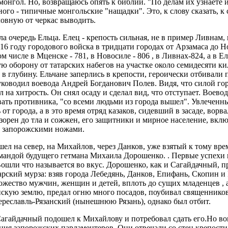
онгол. Но, возвращаюсь опять к библии. "По делам их узнаете и
ого - типичные монгольские "нащадки". Это, к слову сказать, к 
овную от черкас выводить.
а очередь Ельца. Елец - крепость сильная, не в пример Ливнам, 
16 году городового войска в тридцати городах от Арзамаса до 
м числе в Мценске - 781, в Новосиле - 806 , в Ливнах-824, а в Ел
ю оборону от татарских набегов на участке около семидесяти к
 в глубину. Ельчане заперлись в крепости, героически отбивали
ководил воевода Андрей Богданович Полев. Видя, что силой горо
на хитрость. Он снял осаду и сделал вид, что отступает. Воево
вать противника, "со всеми людьми из города вышел". Увлеченн
 от города, а в это время отряд казаков, сидевший в засаде, ворв
азорен до тла и сожжен, его защитники и мирное население, вкл
д запорожскими ножами.
ел на север, на Михайлов, через Данков, уже взятый к тому вр
мандой будущего гетмана Михаила Дорошенко. . Первые успехи
ошли что называется во вкус. Дорошенко, как и Сагайдачный, п
арский мурза: взяв города Лебедянь, Данков, Епифань, Скопин и 
ожество мужчин, женщин и детей, вплоть до сущих младенцев , а
нскую землю, предал огню много посадов, поубивал священников
ереславль-Рязанский (нынешнюю Рязань), однако был отбит.
. Сагайдачный подошел к Михайлову и потребовал сдать его.Но в
ния запорожских парламентеров. Они отвечали со стен крепости