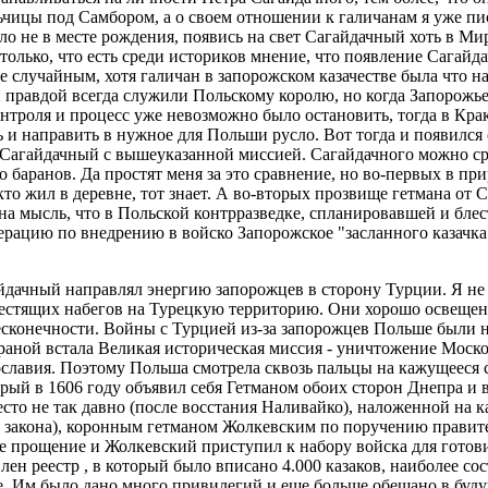
ьчицы под Самбором, а о своем отношении к галичанам я уже пис
ло не в месте рождения, появись на свет Сагайдачный хоть в Ми
только, что есть среди историков мнение, что появление Сагайд
 случайным, хотя галичан в запорожском казачестве была что н
 правдой всегда служили Польскому королю, но когда Запорожье
нтроля и процесс уже невозможно было остановить, тогда в Кра
ь и направить в нужное для Польши русло. Вот тогда и появилс
 Сагайдачный с вышеуказанной миссией. Сагайдачного можно ср
 баранов. Да простят меня за это сравнение, но во-первых в пр
кто жил в деревне, тот знает. А во-вторых прозвище гетмана от 
 на мысль, что в Польской контрразведке, спланировавшей и бле
рацию по внедрению в войско Запорожское "засланного казачка"
йдачный направлял энергию запорожцев в сторону Турции. Я не 
естящих набегов на Турецкую территорию. Они хорошо освещены
есконечности. Войны с Турцией из-за запорожцев Польше были 
траной встала Великая историческая миссия - уничтожение Моско
славия. Поэтому Польша смотрела сквозь пальцы на кажущееся 
рый в 1606 году объявил себя Гетманом обоих сторон Днепра и 
сто не так давно (после восстания Наливайко), наложенной на 
е закона), коронным гетманом Жолкевским по поручению правит
е прощение и Жолкевский приступил к набору войска для готов
лен реестр , в который было вписано 4.000 казаков, наиболее со
. Им было дано много привилегий и еще больше обещано в буду