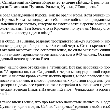
я Сагайдачний закЁнчив збирати 20-тисячне вЁйсько Ё розпочав
ра нцЁ захопили Путивль, Рильськ, Курськ, ЛЁвни, лець."
 не брал Сагайдачный Курска. Как не брал и Кром. Хотя ближайш
з Кромы. Но зачем подвергать себя и свое войско неоправданном
льнейшей крепостью, которую не смогли взять царские войска, 
лотниковым. Тем более, что за Кромами по пути на Москву сто
ные герои всегда идут в обход".
л в обход. На Ливны, разрезая пространство между Курском и К
и второразрядной крепостью Засечной черты. Стены крепости 
 оказали ожесточенное сопротивление, но силы оказались слиш
 в ливенском гарнизоне насчитывалось всего 940 человек. Остав
йдачный пошел далее на Елец.
ние" нашло свое отражение в летописях. Вот как изображено п
си: "А пришол он, пан Саадачной, с черкасы под украинной горо
зял, и многую кровь християнскую пролил, много православных
 посек неповинно, и много православных християн поруганья у
 разорил и домы все християнские пограбил и многих жен и дете
венский воевода Никита Иванович Егупов - Черкасский, второй 
 в бою.
и такое впечатление, что про Батыево нашествие написано. Подс
 Суздаль и, один в один. Сейчас "свидомые" идеологи любят изо