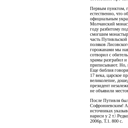
Первым пунктом, г
естественно, что о
официальным украи
Молчанский монаст
году разбитому под
смогшим монастырь
часть Путивльской
поляков Лисовского
горожанами мы нав
сотворил с обитель
храмы разграбил и
приписывают. Но, 
Еще библия говорит
17 века, царское п
великолепие, доше
президент незалеж
не объявили место
После Путивля был
Софрониевским! А 
источниках указыва
нариси у 2 т.\ Ред
2006р, Т.1. 800 с.