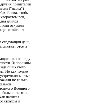
 других правителей
ерия ("наряд")
 Михайлова, чтобы
 хворостом ров,
 дня длился
е люди открыли
жцев отойти от
а следующий день,
а прикажет отсечь
 защитники на виду
репости. Запорожцы
осаждающих было
п. Но как только
 устремились в тыл
ражали не только
казаков
висимого Военного
яв больше тысячи
 Как написал
со страхом и