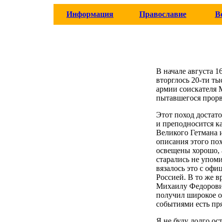
Информация
Православие
В
В начале августа 
вторглось 20-ти т
армии соискателя 
пытавшегося прорв
Этот поход достат
и преподносится к
Великого Гетмана 
описания этого пох
освещены хорошо, 
старались не упоми
вязалось это с оф
Россией. В то же в
Михаилу Федорович
получил широкое о
событиями есть пря
Я не буду долго ос