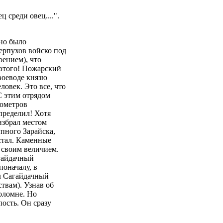
 среди овец....".
но было
ерпухов войско под
ением), что
 этого! Пожарский
воеводе князю
ловек. Это все, что
 С этим отрядом
лометров
определил! Хотя
избрал местом
упного Зарайска,
стал. Каменные
 своим величием.
агайдачный
поначалу, в
ил Сагайдачный
твам). Узнав об
Коломне. Но
ость. Он сразу