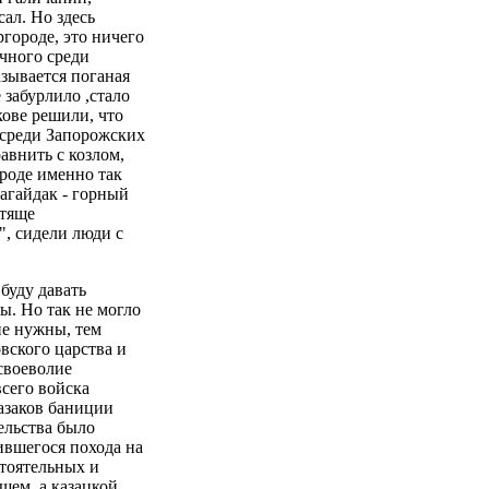
ал. Но здесь
ргороде, это ничего
ачного среди
азывается поганая
 забурлило ,стало
кове решили, что
я среди Запорожских
авнить с козлом,
ироде именно так
Сагайдак - горный
стяще
, сидели люди с
буду давать
. Но так не могло
не нужны, тем
вского царства и
своеволие
всего войска
казаков баниции
ельства было
ившегося похода на
стоятельных и
щем, а казацкой