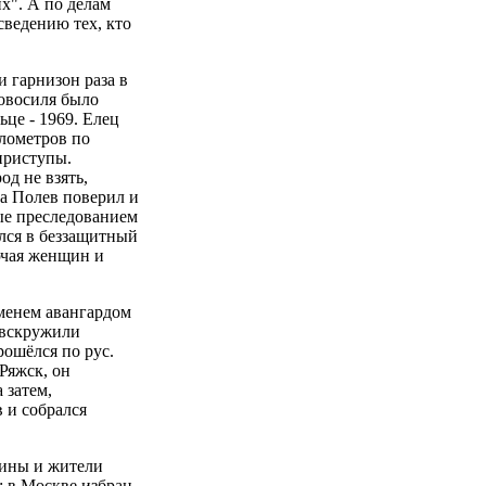
х". А по делам
сведению тех, кто
и гарнизон раза в
Новосиля было
ьце - 1969. Елец
илометров по
 приступы.
д не взять,
да Полев поверил и
ые преследованием
ался в беззащитный
ючая женщин и
еменем авангардом
 вскружили
рошёлся по рус.
Ряжск, он
 затем,
 и собрался
оины и жители
: в Москве избран